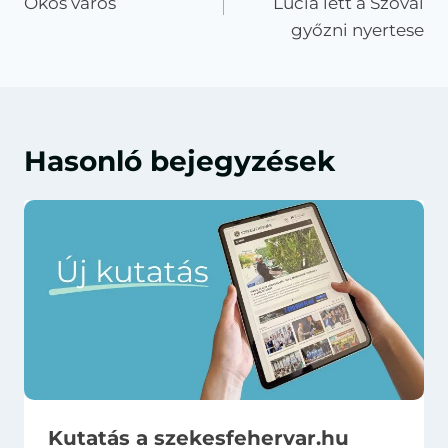
Okos város
Lucia lett a Szóval
győzni nyertese
Hasonló bejegyzések
Kutatás a szekesfehervar.hu