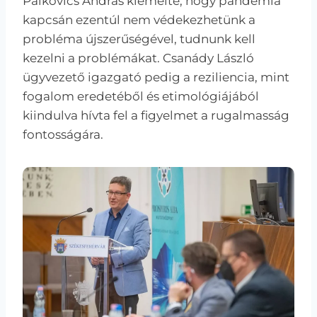
Palkovics András kiemelte, hogy pandémia
kapcsán ezentúl nem védekezhetünk a
probléma újszerűségével, tudnunk kell
kezelni a problémákat. Csanády László
ügyvezető igazgató pedig a reziliencia, mint
fogalom eredetéből és etimológiájából
kiindulva hívta fel a figyelmet a rugalmasság
fontosságára.