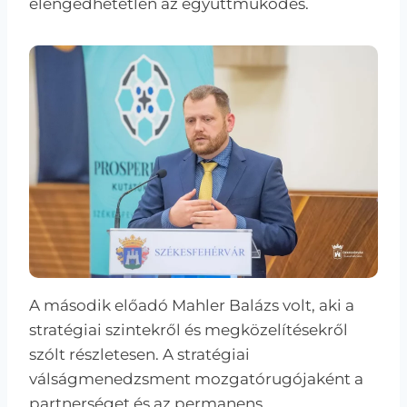
elengedhetetlen az együttműködés.
A második előadó Mahler Balázs volt, aki a
stratégiai szintekről és megközelítésekről
szólt részletesen. A stratégiai
válságmenedzsment mozgatórugójaként a
partnerséget és az permanens