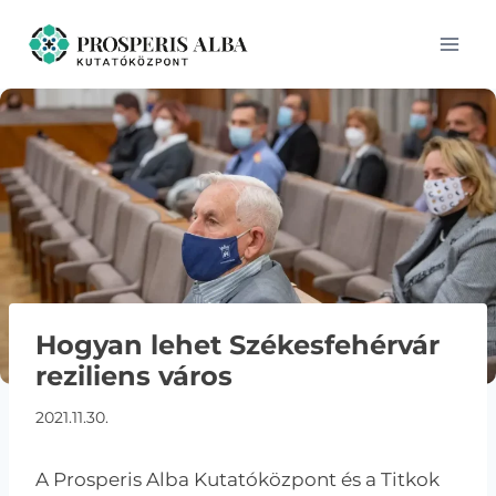
Skip
to
content
Hogyan lehet Székesfehérvár
reziliens város
2021.11.30.
A Prosperis Alba Kutatóközpont és a Titkok