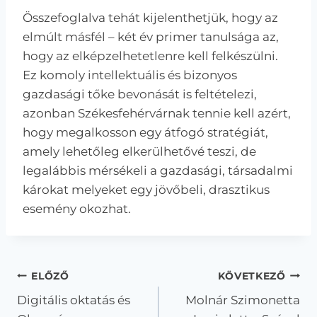
Összefoglalva tehát kijelenthetjük, hogy az
elmúlt másfél – két év primer tanulsága az,
hogy az elképzelhetetlenre kell felkészülni.
Ez komoly intellektuális és bizonyos
gazdasági tőke bevonását is feltételezi,
azonban Székesfehérvárnak tennie kell azért,
hogy megalkosson egy átfogó stratégiát,
amely lehetőleg elkerülhetővé teszi, de
legalábbis mérsékeli a gazdasági, társadalmi
károkat melyeket egy jövőbeli, drasztikus
esemény okozhat.
Bejegyzés
ELŐZŐ
KÖVETKEZŐ
Digitális oktatás és
Molnár Szimonetta
navigáció