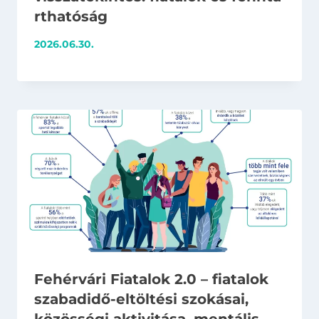
rthatóság
2026.06.30.
Fehérvári Fiatalok 2.0 – fiatalok
szabadidő-eltöltési szokásai,