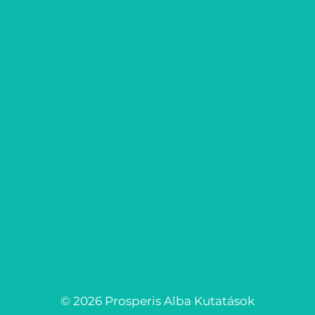
Dokumentumok
Közérdekű Adatok
Tények és trendek
ProA Podcast
Szakfordítások
Kutatások
Kapcsolat
© 2026 Prosperis Alba Kutatások