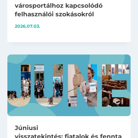
városportálhoz kapcsolódó
felhasználói szokásokról
2026.07.03.
Júniusi
visszatekintés: fiatalok és fennta