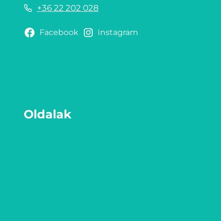
+36 22 202 028
Facebook
Instagram
Oldalak
Rólunk
Dokumentumok
Közérdekű Adatok
Tények és trendek
ProA Podcast
Szakfordítások
Kutatások