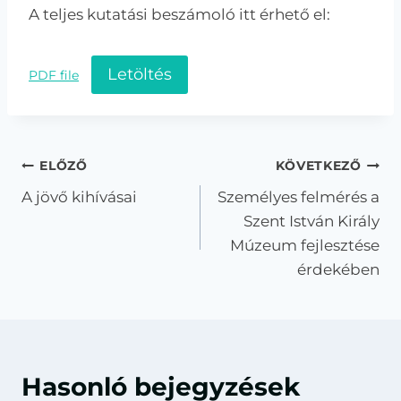
A teljes kutatási beszámoló itt érhető el:
Letöltés
PDF file
Bejegyzés
ELŐZŐ
KÖVETKEZŐ
A jövő kihívásai
Személyes felmérés a
navigáció
Szent István Király
Múzeum fejlesztése
érdekében
Hasonló bejegyzések