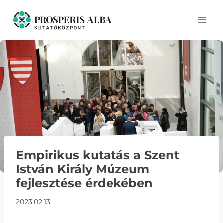
Skip
to
content
Empirikus kutatás a Szent
István Király Múzeum
fejlesztése érdekében
2023.02.13.