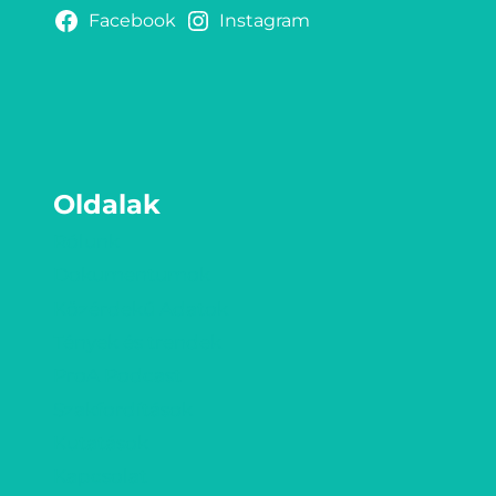
Facebook
Instagram
Oldalak
Rólunk
Dokumentumok
Közérdekű Adatok
Tények és trendek
ProA Podcast
Szakfordítások
Kutatások
Kapcsolat