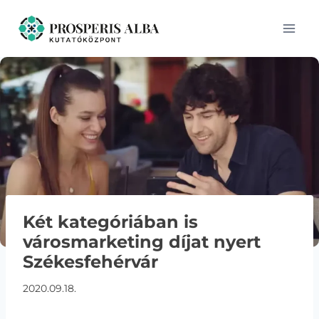
Skip
to
content
Két kategóriában is
városmarketing díjat nyert
Székesfehérvár
2020.09.18.