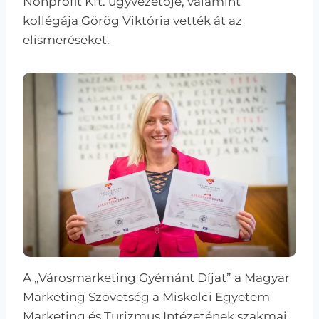
Nonprofit Kft. ügyvezetője, valamint
kollégája Görög Viktória vették át az
elismeréseket.
A „Városmarketing Gyémánt Díjat” a Magyar
Marketing Szövetség a Miskolci Egyetem
Marketing és Turizmus Intézetének szakmai