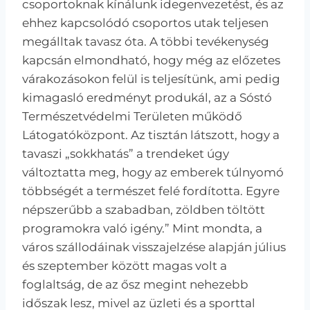
csoportoknak kínálunk idegenvezetést, és az
ehhez kapcsolódó csoportos utak teljesen
megálltak tavasz óta. A többi tevékenység
kapcsán elmondható, hogy még az előzetes
várakozásokon felül is teljesítünk, ami pedig
kimagasló eredményt produkál, az a Sóstó
Természetvédelmi Területen működő
Látogatóközpont. Az tisztán látszott, hogy a
tavaszi „sokkhatás” a trendeket úgy
változtatta meg, hogy az emberek túlnyomó
többségét a természet felé fordította. Egyre
népszerűbb a szabadban, zöldben töltött
programokra való igény.” Mint mondta, a
város szállodáinak visszajelzése alapján július
és szeptember között magas volt a
foglaltság, de az ősz megint nehezebb
időszak lesz, mivel az üzleti és a sporttal