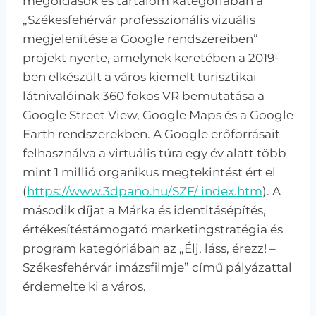
megoldások és tartalom kategóriában a
„Székesfehérvár professzionális vizuális
megjelenítése a Google rendszereiben”
projekt nyerte, amelynek keretében a 2019-
ben elkészült a város kiemelt turisztikai
látnivalóinak 360 fokos VR bemutatása a
Google Street View, Google Maps és a Google
Earth rendszerekben. A Google erőforrásait
felhasználva a virtuális túra egy év alatt több
mint 1 millió organikus megtekintést ért el
(
https://www.3dpano.hu/SZF/ index.htm
). A
második díjat a Márka és identitásépítés,
értékesítéstámogató marketingstratégia és
program kategóriában az „Élj, láss, érezz! –
Székesfehérvár imázsfilmje” című pályázattal
érdemelte ki a város.