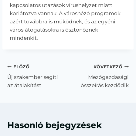
kapcsolatos utazások vírushelyzet miatt
korlátozva vannak. A városnéző programok
azért továbbra is működnek, és az egyéni
városlátogatásokra is ösztönöznek
mindenkit.
Bejegyzés
ELŐZŐ
KÖVETKEZŐ
Új szakember segíti
Mezőgazdasági
navigáció
az átalakítást
összeírás kezdődik
Hasonló bejegyzések