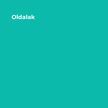
Oldalak
Rólunk
Dokumentumok
Közérdekű Adatok
Tények és trendek
ProA Podcast
Szakfordítások
Kutatások
Kapcsolat