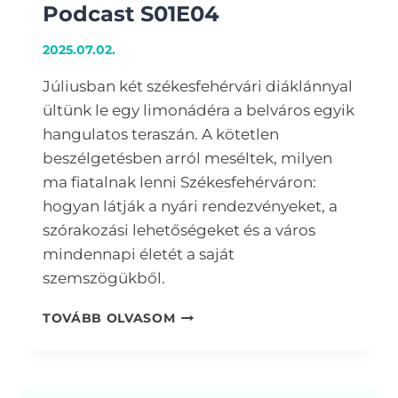
Podcast S01E04
2025.07.02.
Júliusban két székesfehérvári diáklánnyal
ültünk le egy limonádéra a belváros egyik
hangulatos teraszán. A kötetlen
beszélgetésben arról meséltek, milyen
ma fiatalnak lenni Székesfehérváron:
hogyan látják a nyári rendezvényeket, a
szórakozási lehetőségeket és a város
mindennapi életét a saját
szemszögükből.
PODCAST
TOVÁBB OLVASOM
S01E04