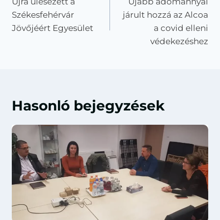
Újra ülésezett a
Újabb adománnyal
navigáció
Székesfehérvár
járult hozzá az Alcoa
Jövőjéért Egyesület
a covid elleni
védekezéshez
Hasonló bejegyzések