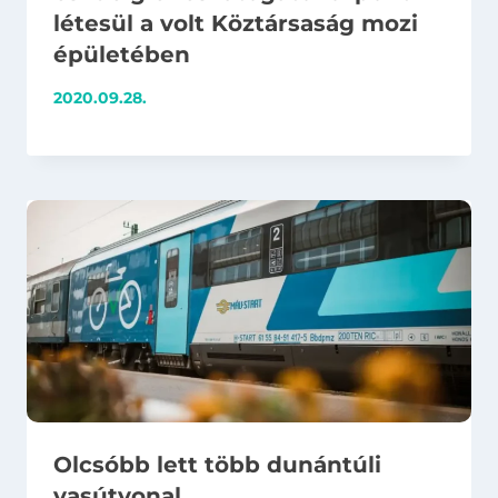
létesül a volt Köztársaság mozi
épületében
2020.09.28.
Olcsóbb lett több dunántúli
vasútvonal