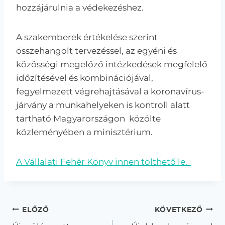
hozzájárulnia a védekezéshez.
A szakemberek értékelése szerint
összehangolt tervezéssel, az egyéni és
közösségi megelőző intézkedések megfelelő
időzítésével és kombinációjával,
fegyelmezett végrehajtásával a koronavírus-
járvány a munkahelyeken is kontroll alatt
tartható Magyarországon közölte
közleményében a minisztérium.
A Vállalati Fehér Könyv innen tölthető le.
Bejegyzés
ELŐZŐ
KÖVETKEZŐ