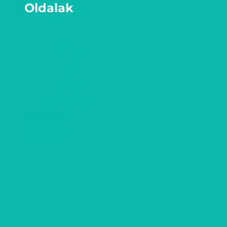
Oldalak
Rólunk
Dokumentumok
Közérdekű Adatok
Tények és trendek
ProA Podcast
Szakfordítások
Kutatások
Kapcsolat