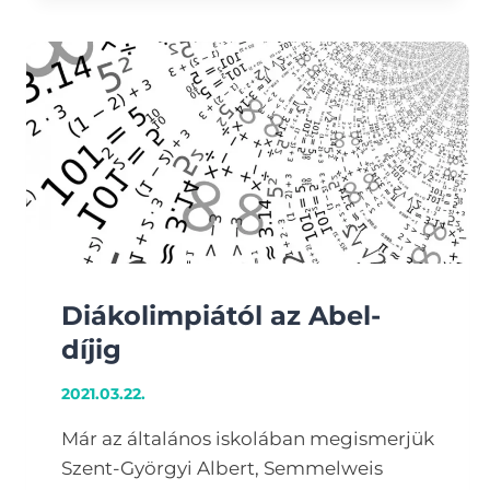
Diákolimpiától az Abel-
díjig
2021.03.22.
Már az általános iskolában megismerjük
Szent-Györgyi Albert, Semmelweis