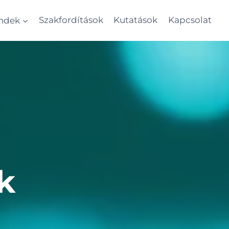
endek
Szakfordítások
Kutatások
Kapcsolat
k