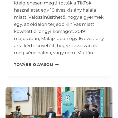
ideiglenesen megtiltották a TikTok
használatát egy 10 éves kislány halála
miatt. Valószínűsíthető, hogy a gyermek
egy, az oldalon terjedő kihívás miatt
követett el öngyilkosságot. 2019
májusában, Malajziában egy 16 éves lány
arra kérte követőit, hogy szavazzanak:
meg kéne halnia, vagy nem. Miután…
KÖZÖSSÉGI
TOVÁBB OLVASOM
MÉDIA:
A
FIATALOK
FELLEGVÁRA,
FIATALOK
POKLA?