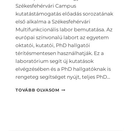
Székesfehérvári Campus
kutatástámogatás előadás sorozatának
első alkalma a Székesfehérvári
Multifunkcionális labor bemutatása. Az
európai színvonalú labort az egyetem
oktatói, kutatói, PhD hallgatói
térítésmentesen használhatják. Ez a
laboratórium segít új kutatások
elvégzésében és a PhD hallgatóknak is
rengeteg segítséget nyújt, teljes PhD…
LABOR
TOVÁBB OLVASOM
TOUR