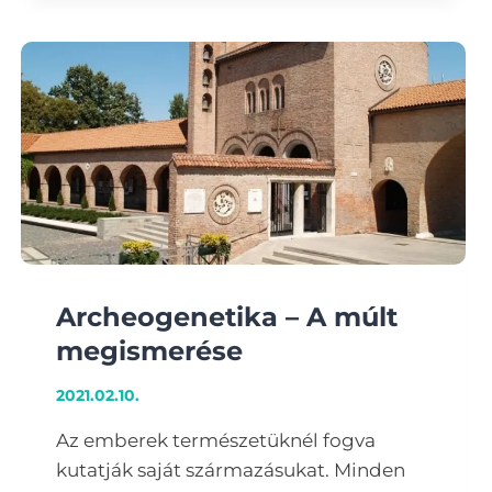
FELHŐTLEN
BARANGOLÁS
A
TÁPLÁLKOZÁS
VILÁGÁBAN
EGY
KUTYA
SEGÍTSÉGÉVEL
Archeogenetika – A múlt
megismerése
2021.02.10.
Az emberek természetüknél fogva
kutatják saját származásukat. Minden