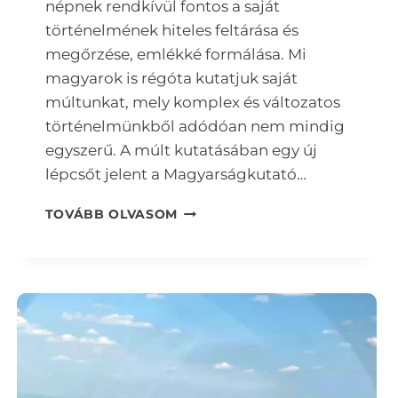
népnek rendkívül fontos a saját
történelmének hiteles feltárása és
megőrzése, emlékké formálása. Mi
magyarok is régóta kutatjuk saját
múltunkat, mely komplex és változatos
történelmünkből adódóan nem mindig
egyszerű. A múlt kutatásában egy új
lépcsőt jelent a Magyarságkutató…
ARCHEOGENETIKA
TOVÁBB OLVASOM
–
A
MÚLT
MEGISMERÉSE