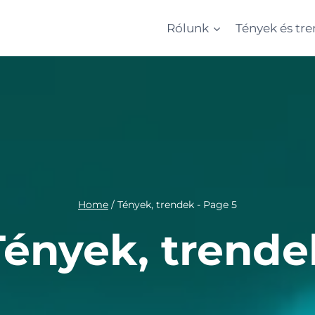
Rólunk
Tények és tr
Home
/
Tények, trendek
- Page 5
Tények, trende