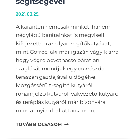
segítségével
2021.03.25.
A karantén nemcsak minket, hanem
négylábú barátainkat is megviseli,
kifejezetten az olyan segítőkutyákat,
mint Gofree, aki már igazán vágyik arra,
hogy végre bevethesse páratlan
szaglását mondjuk egy cukrászda
teraszán gazdájával üldögélve.
Mozgássérült-segítő kutyáról,
rohamjelző kutyáról, vakvezető kutyáról
és terápiás kutyáról már bizonyára
mindannyian hallottunk, nem…
GO
TOVÁBB OLVASOM
FREE!
–