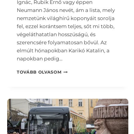
Ignác, Rubik Ernő vagy éppen
Neumann János nevét, ám a lista, mely
nemzetünk világhírű koponyáit sorolja
fel, ezzel korántsem teljes, sőt mi több,
végeláthatatlan hosszúságú, és
szerencsére folyamatosan bővül. Az
elmúlt hónapokban Karikó Katalin, a
napokban pedig…
DIÁKOLIMPIÁTÓL
TOVÁBB OLVASOM
AZ
ABEL-
DÍJIG